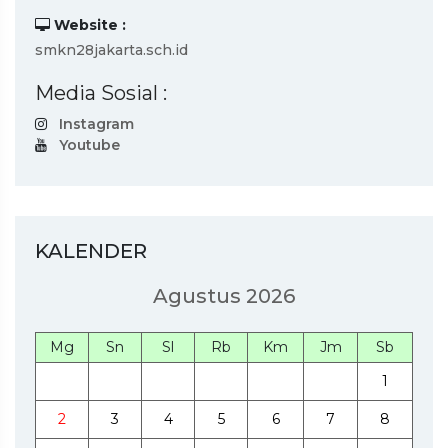
Website :
smkn28jakarta.sch.id
Media Sosial :
Instagram
Youtube
KALENDER
Agustus 2026
Mg
Sn
Sl
Rb
Km
Jm
Sb
1
2
3
4
5
6
7
8