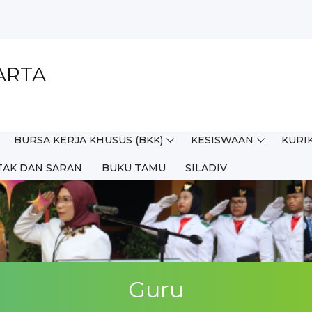
MKN 2...
ARTA
a 2025...
karta Tahu...
BURSA KERJA KHUSUS (BKK)
KESISWAAN
KURI
Jakarta...
TAK DAN SARAN
BUKU TAMU
SILADIV
Guru