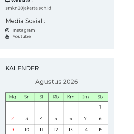
Website :
smkn28jakarta.sch.id
Media Sosial :
Instagram
Youtube
KALENDER
Agustus 2026
Mg
Sn
Sl
Rb
Km
Jm
Sb
1
2
3
4
5
6
7
8
9
10
11
12
13
14
15