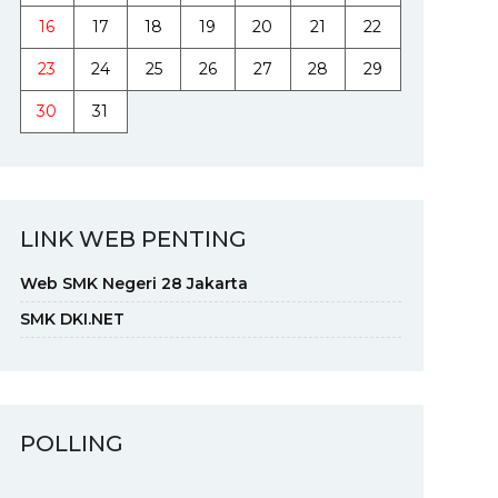
16
17
18
19
20
21
22
23
24
25
26
27
28
29
30
31
LINK WEB PENTING
Web SMK Negeri 28 Jakarta
SMK DKI.NET
POLLING