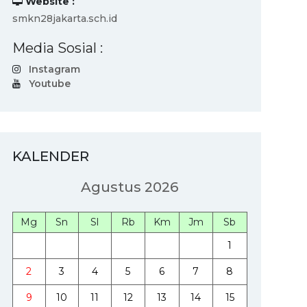
Website :
smkn28jakarta.sch.id
Media Sosial :
Instagram
Youtube
KALENDER
Agustus 2026
Mg
Sn
Sl
Rb
Km
Jm
Sb
1
2
3
4
5
6
7
8
9
10
11
12
13
14
15