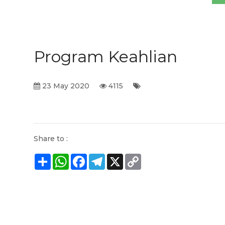
Program Keahlian
23 May 2020
4115
Share to :
Share
WhatsApp
Facebook
Telegram
X
Copy
Link