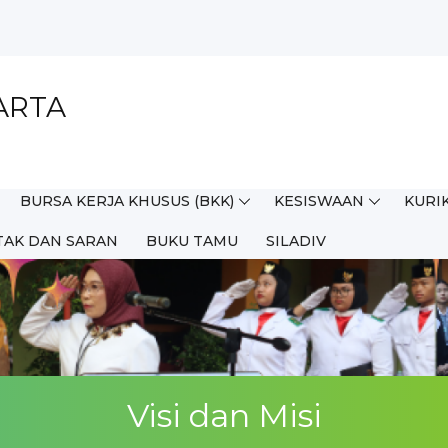
MKN 2...
ARTA
a 2025...
karta Tahu...
BURSA KERJA KHUSUS (BKK)
KESISWAAN
KURI
Jakarta...
TAK DAN SARAN
BUKU TAMU
SILADIV
Visi dan Misi