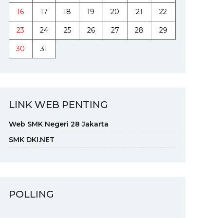
16
17
18
19
20
21
22
23
24
25
26
27
28
29
30
31
LINK WEB PENTING
Web SMK Negeri 28 Jakarta
SMK DKI.NET
POLLING