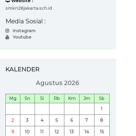
Website :
smkn28jakarta.sch.id
Media Sosial :
Instagram
Youtube
KALENDER
Agustus 2026
Mg
Sn
Sl
Rb
Km
Jm
Sb
1
2
3
4
5
6
7
8
9
10
11
12
13
14
15