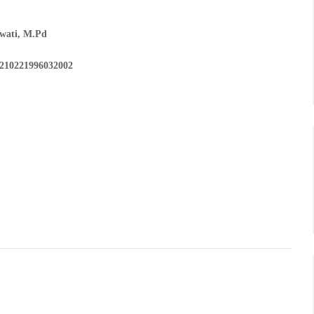
awati, M.Pd
7210221996032002