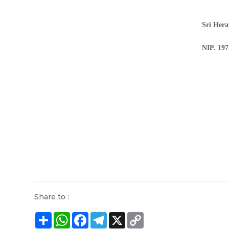
Sri Her
NIP. 19
Share to :
Share
WhatsApp
Facebook
Telegram
X
Copy
Link