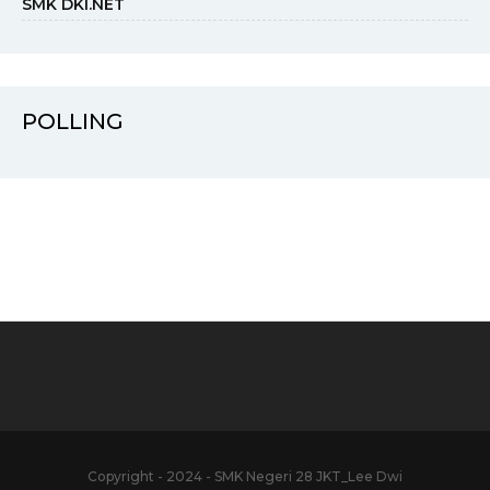
SMK DKI.NET
POLLING
Copyright - 2024 - SMK Negeri 28 JKT_Lee Dwi