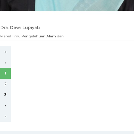
Dra. Dewi Lupiyati
Mapel: Ilmu Pengetahuan Alam dan
«
‹
1
2
3
›
»