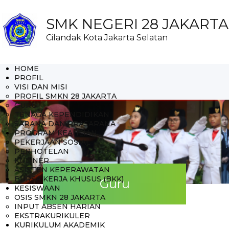
SMK NEGERI 28 JAKARTA
Cilandak Kota Jakarta Selatan
HOME
PROFIL
VISI DAN MISI
PROFIL SMKN 28 JAKARTA
GURU
TENAGA KEPENDIDIKAN
SARANA DAN PRASARANA
PROGRAM KEAHLIAN
PEKERJAAN SOSIAL
PERHOTELAN
KULINER
ASISTEN KEPERAWATAN
BURSA KERJA KHUSUS (BKK)
Guru
KESISWAAN
OSIS SMKN 28 JAKARTA
INPUT ABSEN HARIAN
EKSTRAKURIKULER
KURIKULUM AKADEMIK