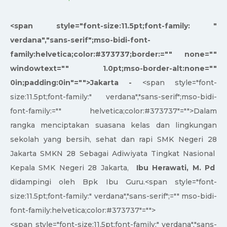
<span style="font-size:11.5pt;font-family: "
verdana","sans-serif";mso-bidi-font-
family:helvetica;color:#373737;border:="" none=""
windowtext="" 1.0pt;mso-border-alt:none=""
0in;padding:0in"="">Jakarta -
<span style="font-
size:11.5pt;font-family:" verdana","sans-serif";mso-bidi-
font-family:="" helvetica;color:#373737"="">Dalam
rangka menciptakan suasana kelas dan lingkungan
sekolah yang bersih, sehat dan rapi SMK Negeri 28
Jakarta SMKN 28 Sebagai Adiwiyata Tingkat Nasional
Kepala SMK Negeri 28 Jakarta,
Ibu Herawati, M. Pd
didampingi oleh Bpk Ibu Guru.<span style="font-
size:11.5pt;font-family:" verdana","sans-serif";="" mso-bidi-
font-family:helvetica;color:#373737"="">
<span style="font-size:11.5pt;font-family:" verdana","sans-