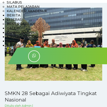
SILABUS
MATA PELAJARAN
KALENDER AKADEMIK
BERITA
LITERASI
BEST PRACTICE
GALERI
DOWNLOAD
KONTAK DAN SARAN
BUKU TAMU
SILADIV
SMKN 28 Sebagai Adiwiyata Tingkat
Nasional
Ditulis oleh Admin |