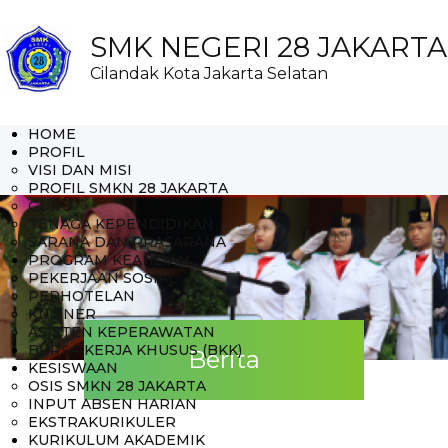
SMK NEGERI 28 JAKARTA
Cilandak Kota Jakarta Selatan
HOME
PROFIL
VISI DAN MISI
PROFIL SMKN 28 JAKARTA
GURU
TENAGA KEPENDIDIKAN
SARANA DAN PRASARANA
PROGRAM KEAHLIAN
PEKERJAAN SOSIAL
PERHOTELAN
KULINER
ASISTEN KEPERAWATAN
BURSA KERJA KHUSUS (BKK)
Berita
KESISWAAN
OSIS SMKN 28 JAKARTA
INPUT ABSEN HARIAN
EKSTRAKURIKULER
KURIKULUM AKADEMIK